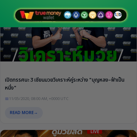
เปิดทรรศนะ 3 เซียนมวยวิเคราะห์คู่ระหว่าง "บุญหลง-ฟ้าเป็น
หนึ่ง"
📅
11/05/2020, 08:00 AM, +0000 UTC
READ MORE
→