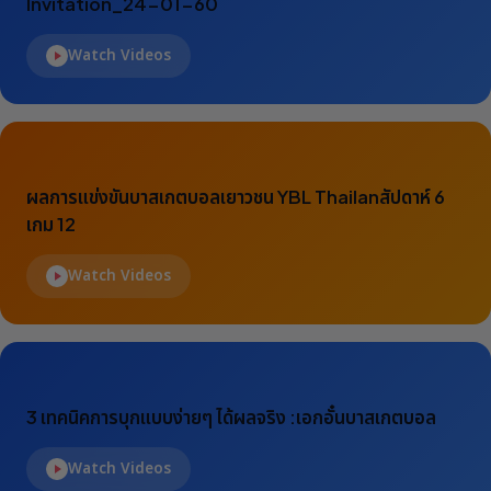
Invitation_24-01-60
Watch Videos
ผลการแข่งขันบาสเกตบอลเยาวชน YBL Thailanสัปดาห์ 6
เกม 12
Watch Videos
3 เทคนิคการบุกแบบง่ายๆ ได้ผลจริง :เอกอั๋นบาสเกตบอล
Watch Videos