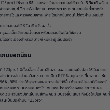
123pro1 ใช้ระบบ
SSL
และรองรับฝากถอนออโต้ภายใน
3 วินาที
พร้อม
จ่ายเข้าบัญชี TrueWallet แบบตรงเวลา เหมาะกับสายเล่นที่อยากทำ
รายการไวและตรวจสอบสถานะง่าย โดยทุกขั้นตอนไม่ต้องผ่านเอเย่นต์
ฝากถอนออโต้ 3 วินาที แจ้งผลเร็ว
ทรูวอลเล็ตเข้าแบบเว็บตรง พร้อมระบบยืนยันที่ชัดเจน
มีโปรต่อเนื่องสำหรับสมาชิกใหม่และผู้เล่นประจำ
เกมยอดนิยม
ที่ 123pro1 มีทั้งสล็อต เว็บคาสิโนสด บอล และเกมยิงปลา ให้เลือกตาม
สไตล์การเล่น ส่วนสล็อตหลายเกมมีค่า RTP% อยู่ในช่วงที่น่าสนใจ เช่น
96%–98% ช่วยให้คุณวางแผนการเล่นได้ดีขึ้น ด้านคาสิโนสดมีดีลเลอร์
หมุนตลอด ระบบตอบสนองไว เกมบอลมีราคาต่อรองและรายงานผล
ชัดเจน ส่วนยิงปลาเล่นมันส์ภาพคม ระบบยิงลื่น เหมาะทั้งมือใหม่และคนที่
เล่นเป็นประจำบน 123pro1