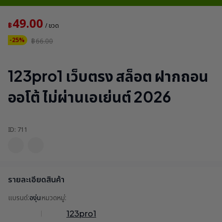
49.00
฿
/ ขวด
-25%
฿
66.00
123pro1 เว็บตรง สล็อต ฝากถอน
ออโต้ ไม่ผ่านเอเย่นต์ 2026
ID: 711
รายละเอียดสินค้า
แบรนด์:
องุ่น
หมวดหมู่:
123pro1