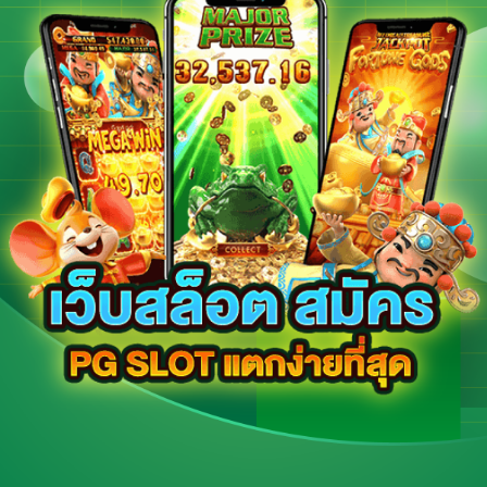
ใครชนะมาเจอผม! “พระจันทร์ฉาย” วิเคราะห์ “สามเอ vs อาลีฟ”
ชิงบัลลังก์มวยไทย เฉพาะกาล ศึก The Inner Circle 23
📅
07/24/2026, 02:02 AM, +0000 UTC
READ MORE
→