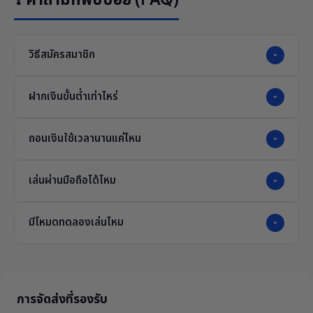
วิธีสมัครสมาชิก
สมัครสมาชิกที่ 123pro1 ผ่านหน้าเว็บกรอกข้อมูลให้ครบ แล้วกดปุ่ม
ฝากเงินขั้นต่ำเท่าไหร่
สมัครเพื่อเริ่มใช้งาน เว็บตรง ฝากถอนออโต้ ไม่ผ่านเอเย่นต์
ฝากเงินขั้นต่ำที่ 123pro1 ขึ้นอยู่กับโปรโมชั่น/ช่องทางที่เลือกใช้งาน
ถอนเงินใช้เวลานานแค่ไหน
แต่ระบบรองรับการฝากผ่านเว็บตรง พร้อมฝากถอนออโต้ ไม่ผ่าน
เอเย่นต์
ถอนเงินที่ 123pro1 โดยทั่วไปทำรายการไวผ่านระบบ ฝากถอนออโต้
เล่นผ่านมือถือได้ไหม
ไม่ผ่านเอเย่นต์ เวลาอนุมัติอาจต่างกันตามรอบตรวจสอบของระบบ
และธนาคาร
เล่นผ่านมือถือได้ รองรับทั้งเบราว์เซอร์ในสมาร์ทโฟน ใช้งานง่าย
มีโหมดทดลองเล่นไหม
ระบบเว็บตรง ฝากถอนออโต้ ไม่ผ่านเอเย่นต์
บางเกมบน 123pro1 อาจมีโหมดทดลองเล่นให้ทดสอบก่อนเริ่มเงิน
จริง แนะนำเลือกเกมในหน้าเกมเพื่อเช็กฟีเจอร์โหมดทดลอง
การจัดส่งที่รองรับ