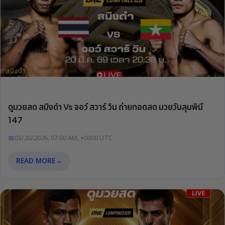
ดูมวยสด สมิงดำ Vs จอว์ สวาร์ วิน ถ่ายทอดสด มวยวันลุมพินี
147
📅
03/20/2026, 07:00 AM, +0000 UTC
READ MORE
→